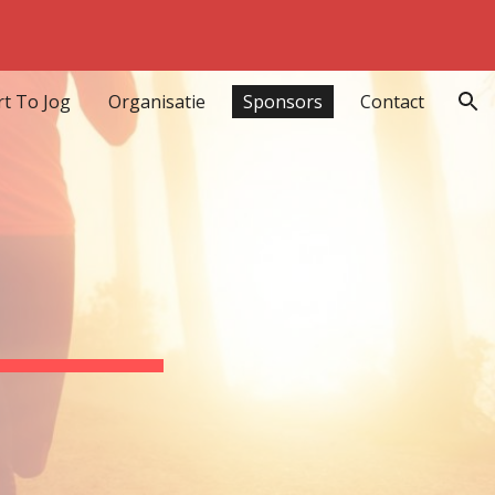
ion
rt To Jog
Organisatie
Sponsors
Contact