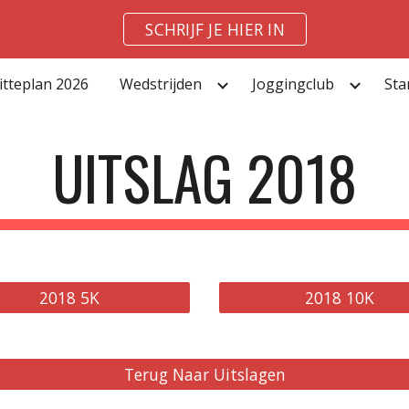
SCHRIJF JE HIER IN
ip to main content
Skip to navigat
itteplan 2026
Wedstrijden
Joggingclub
Sta
UITSLAG 2018
2018 5K
2018 10K
Terug Naar Uitslagen