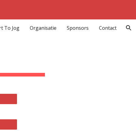
ion
rt To Jog
Organisatie
Sponsors
Contact